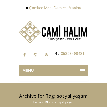
Çamlıca Mah. Demirci, Manisa
05323498481
MENU
Archive for Tag: sosyal yaşam
Home
Blog
sosyal yaşam