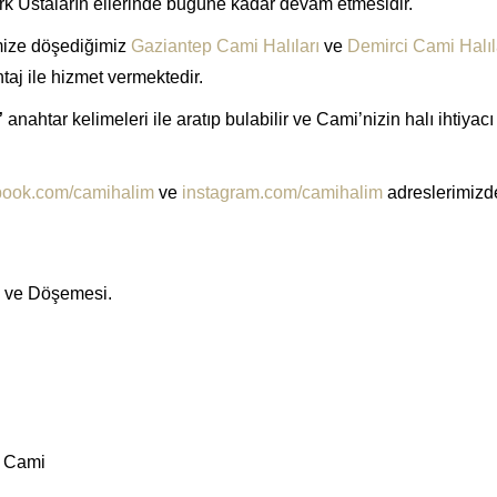
k Ustaların ellerinde bugüne kadar devam etmesidir.
mize döşediğimiz
Gaziantep Cami Halıları
ve
Demirci Cami Halıl
montaj ile hizmet vermektedir.
”
anahtar kelimeleri ile aratıp bulabilir ve Cami’nizin halı ihtiyacı
book.com/camihalim
ve
instagram.com/camihalim
adreslerimizd
ş ve Döşemesi.
. Cami