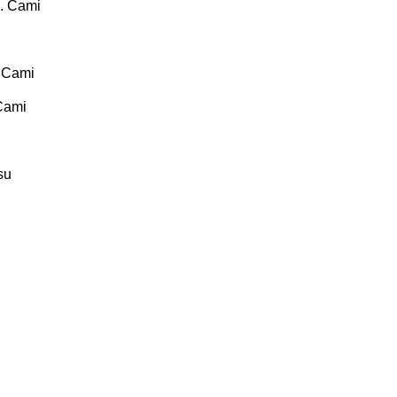
. Cami
 Cami
Cami
su