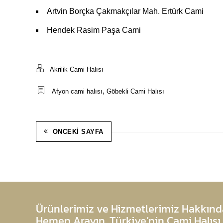
Artvin Borçka Çakmakçılar Mah. Ertürk Cami
Hendek Rasim Paşa Cami
Akrilik Cami Halısı
,
Afyon cami halısı
Göbekli Cami Halısı
ONCEKI SAYFA
Ürünlerimiz ve Hizmetlerimiz Hakkında
Hemen Arayın. Türkiye’nin Cami Halısı