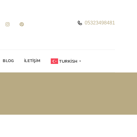
05323498481
TURKISH
BLOG
İLETIŞIM
▼