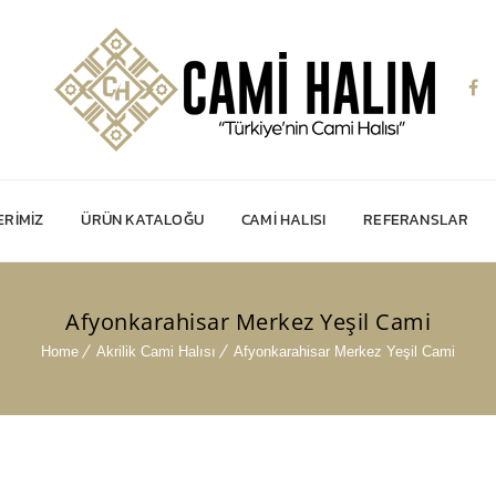
RIMIZ
ÜRÜN KATALOĞU
CAMI HALISI
REFERANSLAR
Afyonkarahisar Merkez Yeşil Cami
Home
Akrilik Cami Halısı
Afyonkarahisar Merkez Yeşil Cami