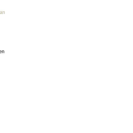
arı
en