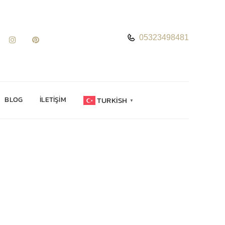
05323498481
TURKISH
BLOG
İLETIŞIM
▼