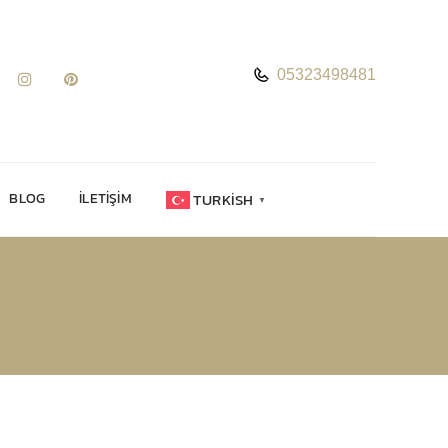
05323498481
TURKISH
BLOG
İLETIŞIM
▼