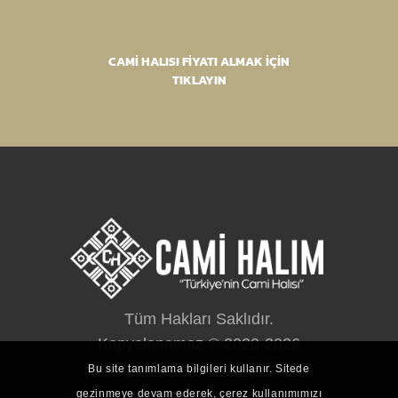
CAMİ HALISI FİYATI ALMAK İÇİN
TIKLAYIN
Tüm Hakları Saklıdır.
Kopyalanamaz © 2020-2026
Bu site tanımlama bilgileri kullanır. Sitede
Ürünlerimiz
gezinmeye devam ederek, çerez kullanımımızı