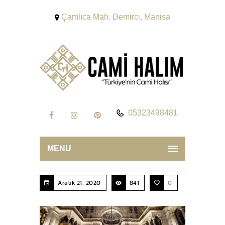
Çamlıca Mah. Demirci, Manisa
05323498481
MENU
Aralık 21, 2020
841
0