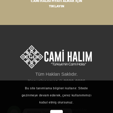
CAMİ HALISI FİYATI ALMAK İÇİN
TIKLAYIN
Tüm Hakları Saklıdır.
Kopyalanamaz © 2020-2026
Bu site tanımlama bilgileri kullanır. Sitede
Ürünlerimiz
gezinmeye devam ederek, çerez kullanımımızı
Ürün Kataloğu
kabul etmiş olursunuz.
Cami Halıları
Referanslar
Bizimle İletişim Kurun