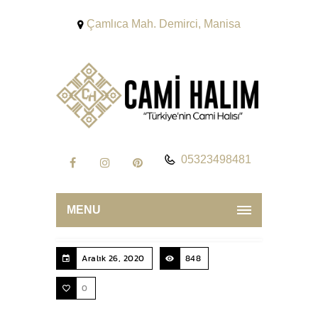
Çamlıca Mah. Demirci, Manisa
05323498481
MENU
Aralık 26, 2020
848
0