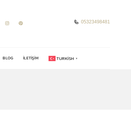
05323498481
TURKISH
BLOG
İLETIŞIM
▼