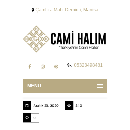
Çamlıca Mah. Demirci, Manisa
05323498481
MENU
Aralık 23, 2020
840
0