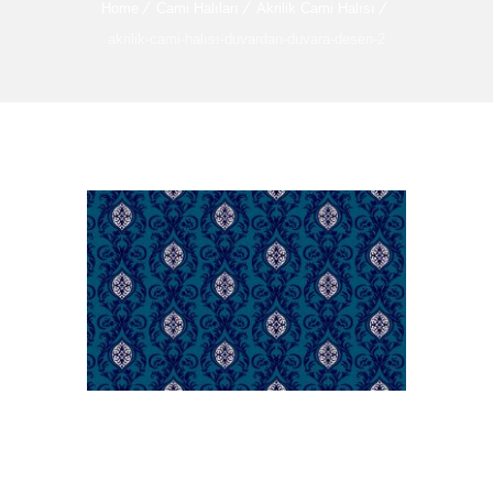
Home
Cami Halıları
Akrilik Cami Halısı
akrilik-cami-halısı-duvardan-duvara-desen-2