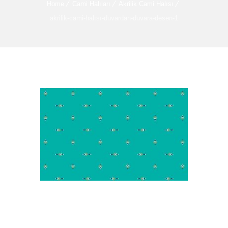
Home
Cami Halıları
Akrilik Cami Halısı
akrilik-cami-halısı-duvardan-duvara-desen-1