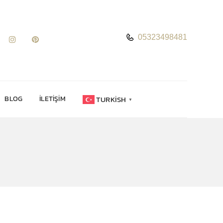
05323498481
TURKISH
BLOG
İLETIŞIM
▼