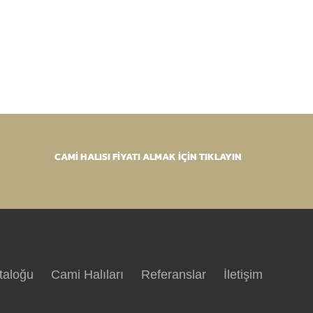
CAMİ HALISI FİYATI ALMAK İÇİN TIKLAYIN
taloğu
Cami Halıları
Referanslar
İletişim