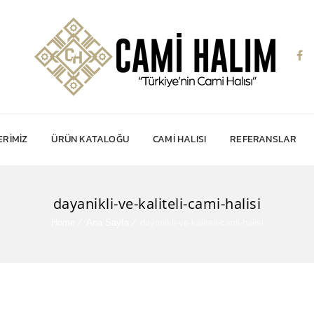
RIMIZ
ÜRÜN KATALOĞU
CAMI HALISI
REFERANSLAR
dayanikli-ve-kaliteli-cami-halisi
Home
Ana Sayfa
dayanikli-ve-kaliteli-cami-halisi