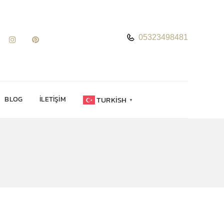
05323498481
TURKISH
BLOG
İLETIŞIM
▼