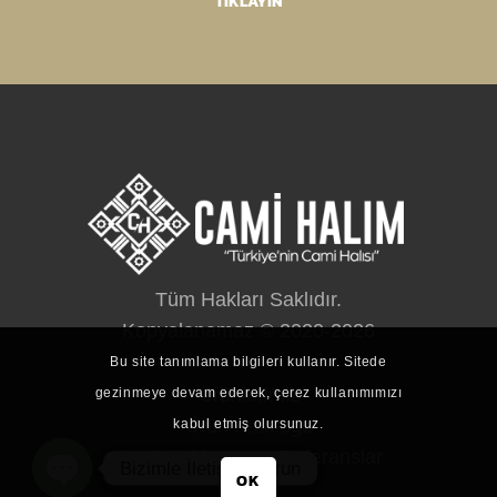
TIKLAYIN
Tüm Hakları Saklıdır.
Kopyalanamaz © 2020-2026
Bu site tanımlama bilgileri kullanır. Sitede
Ürünlerimiz
gezinmeye devam ederek, çerez kullanımımızı
Ürün Kataloğu
kabul etmiş olursunuz.
Cami Halıları
Referanslar
Bizimle İletişim Kurun
OK
İletişim