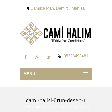
Çamlıca Mah. Demirci, Manisa
05323498481
MENU
cami-halisi-ürün-desen-1
Home
Ana Sayfa
cami-halisi-ürün-desen-1