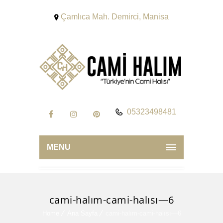
Çamlıca Mah. Demirci, Manisa
05323498481
MENU
cami-halım-cami-halısı—6
Home
Ana Sayfa
cami-halım-cami-halısı—6