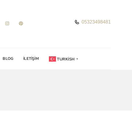
05323498481
TURKISH
BLOG
İLETIŞIM
▼