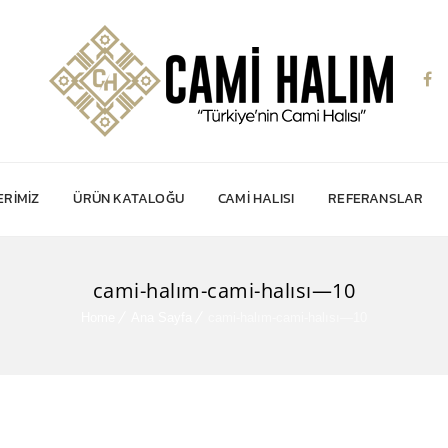
RIMIZ
ÜRÜN KATALOĞU
CAMI HALISI
REFERANSLAR
cami-halım-cami-halısı—10
Home
Ana Sayfa
cami-halım-cami-halısı—10