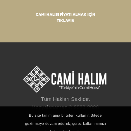
CAMİ HALISI FİYATI ALMAK İÇİN
TIKLAYIN
Tüm Hakları Saklıdır.
Kopyalanamaz © 2020-2026
Bu site tanımlama bilgileri kullanır. Sitede
Ürünlerimiz
gezinmeye devam ederek, çerez kullanımımızı