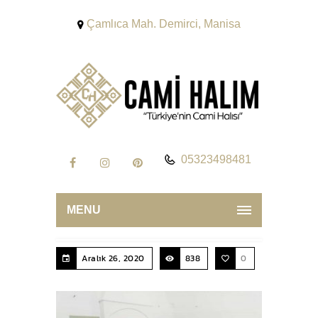
Çamlıca Mah. Demirci, Manisa
05323498481
MENU
Aralık 26, 2020
838
0